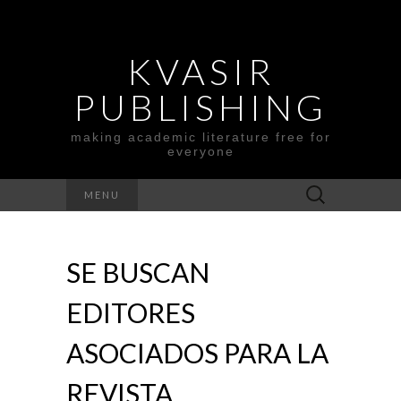
KVASIR
PUBLISHING
making academic literature free for
everyone
Search
MENU
for:
SE BUSCAN
EDITORES
ASOCIADOS PARA LA
REVISTA