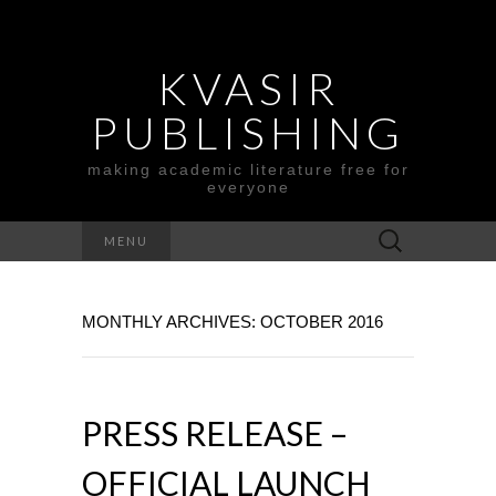
KVASIR
PUBLISHING
making academic literature free for
everyone
Search
MENU
for:
MONTHLY ARCHIVES: OCTOBER 2016
PRESS RELEASE –
OFFICIAL LAUNCH