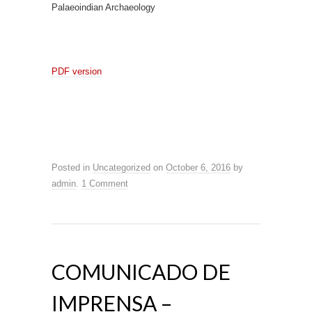
Palaeoindian Archaeology
PDF version
Posted in
Uncategorized
on
October 6, 2016
by
admin
.
1 Comment
COMUNICADO DE
IMPRENSA –