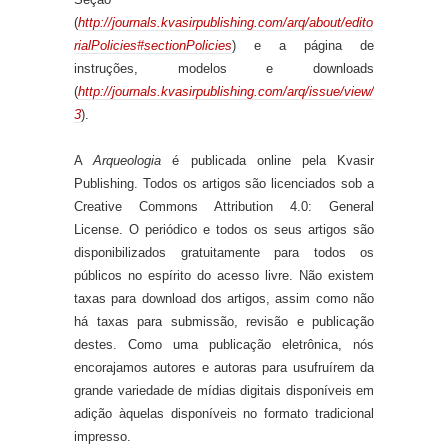
(
http://journals.kvasirpublishing.com/arq/about/edito
rialPolicies#sectionPolicies
) e a página de
instruções, modelos e downloads
(
http://journals.kvasirpublishing.com/arq/issue/view/
3
).
A
Arqueologia
é publicada online pela Kvasir
Publishing. Todos os artigos são licenciados sob a
Creative Commons Attribution 4.0: General
License. O periódico e todos os seus artigos são
disponibilizados gratuitamente para todos os
públicos no espírito do acesso livre. Não existem
taxas para download dos artigos, assim como não
há taxas para submissão, revisão e publicação
destes. Como uma publicação eletrônica, nós
encorajamos autores e autoras para usufruírem da
grande variedade de mídias digitais disponíveis em
adição àquelas disponíveis no formato tradicional
impresso.