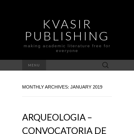
KVASIR
PUBLISHING
making academic literature free for
everyone
Search
MENU
for:
MONTHLY ARCHIVES: JANUARY 2019
ARQUEOLOGIA –
CONVOCATORIA DE