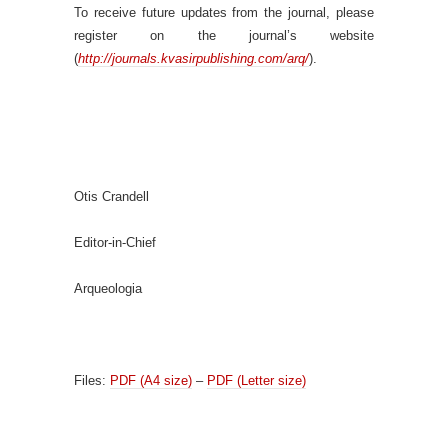
To receive future updates from the journal, please
register on the journal’s website
(
http://journals.kvasirpublishing.com/arq/
).
Otis Crandell
Editor-in-Chief
Arqueologia
Files:
PDF (A4 size)
–
PDF (Letter size)