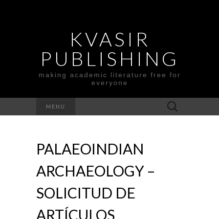
KVASIR
PUBLISHING
making academic literature free for
everyone
Search
MENU
for:
PALAEOINDIAN
ARCHAEOLOGY –
SOLICITUD DE
ARTÍCULOS