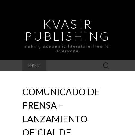
KVASIR
PUBLISHING
making academic literature free for
everyone
Search
MENU
for:
COMUNICADO DE
PRENSA –
LANZAMIENTO
OFICIAL DE